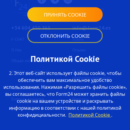
© 2026 form24. Todos los derechos
ПРИНЯТЬ COOKIE
reservados.
+34 604 430 365
info@form24.es
ОТКЛОНИТЬ COOKIE
F-CHAT
Услуги
O Нас
Отзывы
Политикой Cookie
Общая легитимация
Защита почты
Условия и положения
Политика
2. Этот веб-сайт использует файлы cookie, чтобы
конфиденциальности
обеспечить вам максимальное удобство
использования. Нажимая «Разрешить файлы cookie»,
Политика cookie
вы соглашаетесь, что Form24 может хранить файлы
Вопросы клиентов
Вопросы
cookie на вашем устройстве и раскрывать
информацию в соответствии с нашей политикой
24
конфидициальности.
Политикой Cookie
.