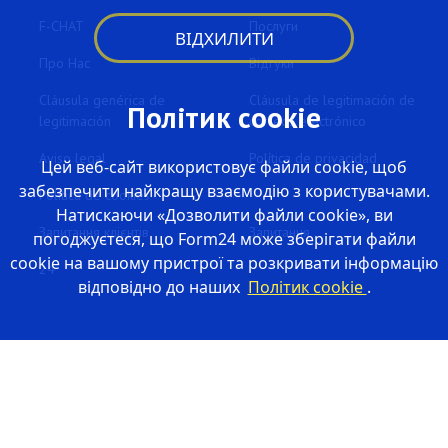
F-CHAT
Послуги
ВІДХИЛИТИ
Про Нас
Відгуки
Cláusula genérica de
Cláusula de legitimación de
Політик cookie
legitimación
correos electrónico
Aviso legal
Política de privacidad
Цей веб-сайт використовує файли cookie, щоб
забезпечити найкращу взаємодію з користувачами.
Política de cookies
Натискаючи «Дозволити файли cookie», ви
Запитання клієнтів
Запитання
погоджуєтеся, що Form24 може зберігати файли
cookie на вашому пристрої та розкривати інформацію
24
відповідно до наших
Політик cookie
.