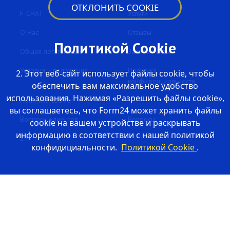
ОТКЛОНИТЬ COOKIE
F-CHAT
Услуги
O Нас
Отзывы
Политикой Cookie
Общая легитимация
Защита почты
Условия и положения
Политика
2. Этот веб-сайт использует файлы cookie, чтобы
конфиденциальности
обеспечить вам максимальное удобство
использования. Нажимая «Разрешить файлы cookie»,
Политика cookie
вы соглашаетесь, что Form24 может хранить файлы
Вопросы клиентов
Вопросы
cookie на вашем устройстве и раскрывать
информацию в соответствии с нашей политикой
24
конфидициальности.
Политикой Cookie
.